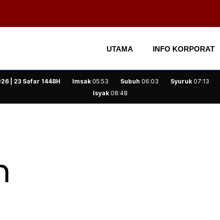
UTAMA
INFO KORPORAT
26 | 23 Safar 1448H
Imsak
05:53
Subuh
06:03
Syuruk
07:13
Isyak
08:48
n