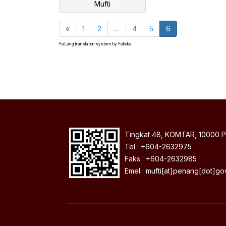
Mufti
«
1
2
…
4
5
6
FaLang translation system by Faboba
Tingkat 48, KOMTAR, 10000 P
Tel : +604-2632975
Faks : +604-2632985
Emel : mufti[at]penang[dot]g