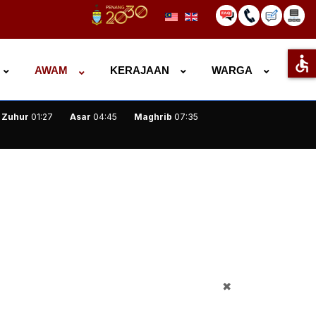
accessible
AWAM
KERAJAAN
WARGA
Zuhur
01:27
Asar
04:45
Maghrib
07:35