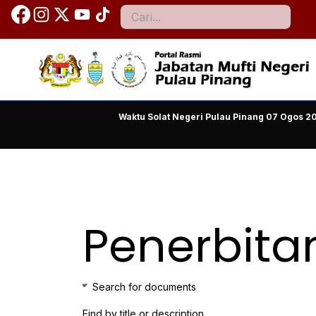
Cari
Waktu Solat Negeri Pulau Pinang
07 Ogos 20
Penerbita
Search for documents
Find by title or description…