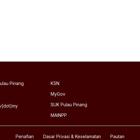
ulau Pinang
KSN
MyGov
SUK Pulau Pinang
ov[dot]my
MAINPP
Penafian
Dasar Privasi & Keselamatan
Pautan