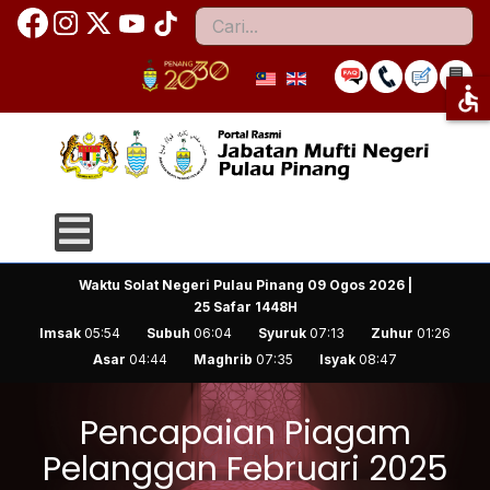
Cari
accessible
Waktu Solat Negeri Pulau Pinang
09 Ogos 2026 |
25 Safar 1448H
Imsak
05:54
Subuh
06:04
Syuruk
07:13
Zuhur
01:26
Asar
04:44
Maghrib
07:35
Isyak
08:47
Pencapaian Piagam
Pelanggan Februari 2025