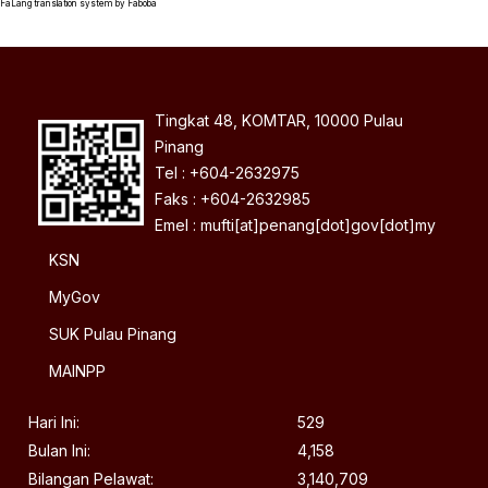
FaLang translation system by Faboba
Tingkat 48, KOMTAR, 10000 Pulau
Pinang
Tel : +604-2632975
Faks : +604-2632985
Emel : mufti[at]penang[dot]gov[dot]my
KSN
MyGov
SUK Pulau Pinang
MAINPP
Hari Ini:
529
Bulan Ini:
4,158
Bilangan Pelawat:
3,140,709