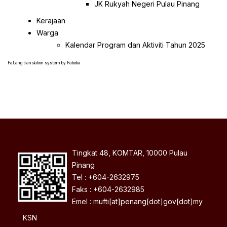
JK Rukyah Negeri Pulau Pinang
Kerajaan
Warga
Kalendar Program dan Aktiviti Tahun 2025
FaLang translation system by Faboba
Tingkat 48, KOMTAR, 10000 Pulau
Pinang
Tel : +604-2632975
Faks : +604-2632985
Emel : mufti[at]penang[dot]gov[dot]my
KSN