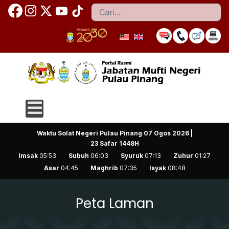
Cari
Waktu Solat Negeri Pulau Pinang
07 Ogos 2026 |
23 Safar 1448H
Imsak
05:53
Subuh
06:03
Syuruk
07:13
Zuhur
01:27
Asar
04:45
Maghrib
07:35
Isyak
08:48
Peta Laman