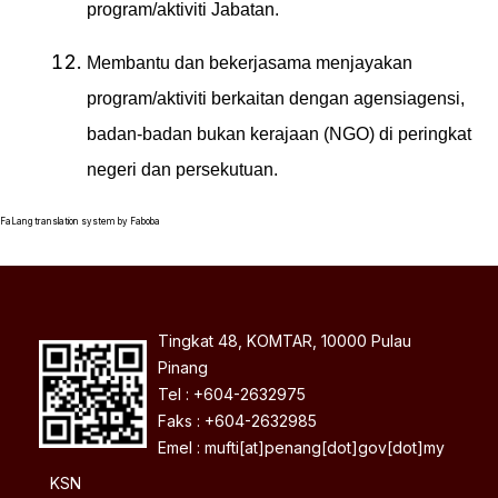
program/aktiviti Jabatan.
Membantu dan bekerjasama menjayakan
program/aktiviti berkaitan dengan agensiagensi,
badan-badan bukan kerajaan (NGO) di peringkat
negeri dan persekutuan.
FaLang translation system by Faboba
Tingkat 48, KOMTAR, 10000 Pulau
Pinang
Tel : +604-2632975
Faks : +604-2632985
Emel : mufti[at]penang[dot]gov[dot]my
KSN