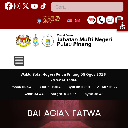
Cari
accessible
Waktu Solat Negeri Pulau Pinang
08 Ogos 2026 |
24 Safar 1448H
Imsak
05:54
Subuh
06:04
Syuruk
07:13
Zuhur
01:27
Asar
04:44
Maghrib
07:35
Isyak
08:48
BAHAGIAN FATWA