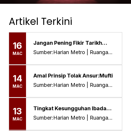
10 Mac 2026 Pautan:...
Lebihkan ziarah, bukan sibuk
28
belek media sosial
Artikel Terkini
Sumber:Harian Metro | Ruangan:
MAC
Mutakhir | Tarikh Siaran: 28 Mac
2026 Pautan:...
Jangan Pening Fikir Tarikh
16
Raya
Sumber:Harian Metro | Ruangan:
MAC
Utama | Tarikh Siaran: 16 Mac
2026 Pautan:...
Amal Prinsip Tolak Ansur:Mufti
14
Sumber:Harian Metro | Ruangan:
MAC
Mutakhir| Tarikh Siaran: 14 Mac
2026 Pautan:...
Tingkat Kesungguhan Ibadah
13
Pada 10 Terakhir Ramadan
Sumber:Harian Metro | Ruangan:
MAC
Addin | Tarikh Siaran: 13 Mac