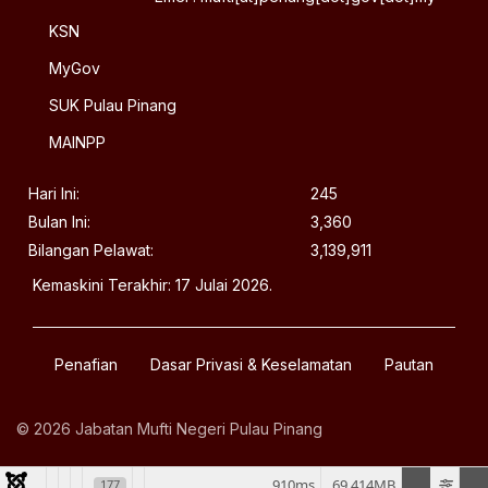
2026 Pautan:...
KSN
Amal Prinsip Tolak Ansur:Mufti
14
MyGov
Sumber:Harian Metro | Ruangan:
MAC
SUK Pulau Pinang
Mutakhir| Tarikh Siaran: 14 Mac
2026 Pautan:...
MAINPP
Tingkat Kesungguhan Ibadah
13
Pada 10 Terakhir Ramadan
Sumber:Harian Metro | Ruangan:
Hari Ini:
245
MAC
Bulan Ini:
3,360
Addin | Tarikh Siaran: 13 Mac
Bilangan Pelawat:
3,139,911
2026 Pautan:...
Kemaskini Terakhir: 17 Julai 2026.
Penafian
Dasar Privasi & Keselamatan
Pautan
© 2026 Jabatan Mufti Negeri Pulau Pinang
910ms
69.414MB
177