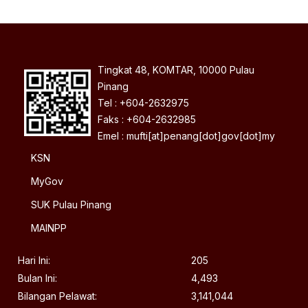
Tingkat 48, KOMTAR, 10000 Pulau
Pinang
Tel : +604-2632975
Faks : +604-2632985
Emel : mufti[at]penang[dot]gov[dot]my
KSN
MyGov
SUK Pulau Pinang
MAINPP
Hari Ini:
205
Bulan Ini:
4,493
Bilangan Pelawat:
3,141,044