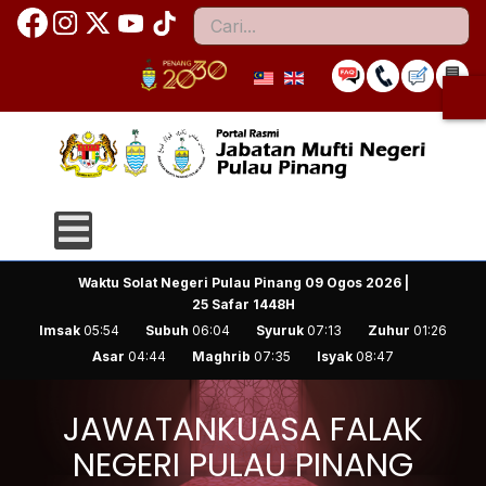
Cari
accessible
Waktu Solat Negeri Pulau Pinang
09 Ogos 2026 |
25 Safar 1448H
Imsak
05:54
Subuh
06:04
Syuruk
07:13
Zuhur
01:26
Asar
04:44
Maghrib
07:35
Isyak
08:47
JAWATANKUASA FALAK
NEGERI PULAU PINANG