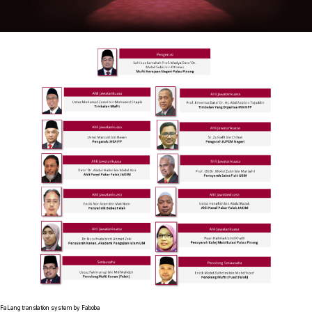
FaLang translation system by Faboba