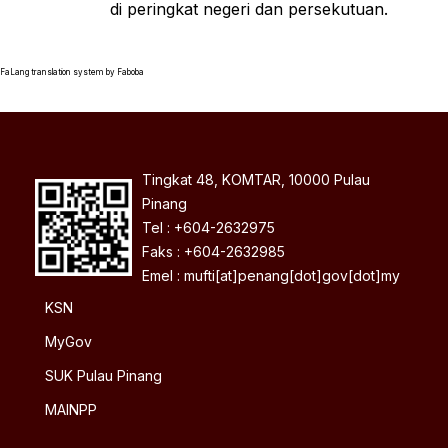
di peringkat negeri dan persekutuan.
FaLang translation system by Faboba
Tingkat 48, KOMTAR, 10000 Pulau
Pinang
Tel : +604-2632975
Faks : +604-2632985
Emel : mufti[at]penang[dot]gov[dot]my
KSN
MyGov
SUK Pulau Pinang
MAINPP