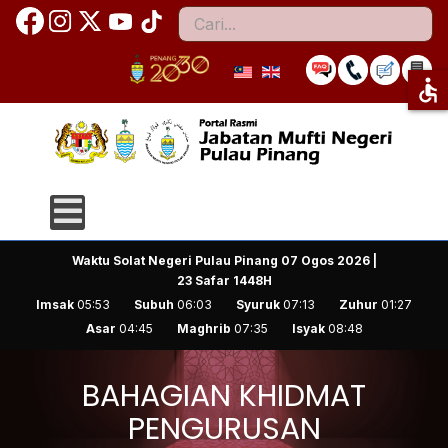
Cari
accessible
Waktu Solat Negeri Pulau Pinang
07 Ogos 2026 |
23 Safar 1448H
Imsak
05:53
Subuh
06:03
Syuruk
07:13
Zuhur
01:27
Asar
04:45
Maghrib
07:35
Isyak
08:48
BAHAGIAN KHIDMAT
PENGURUSAN