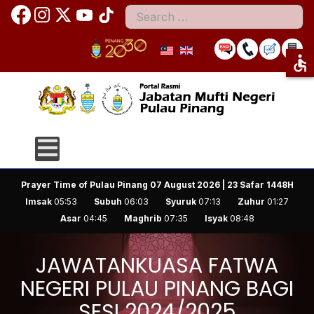
Search
accessible
Prayer Time of Pulau Pinang
07 August 2026 | 23 Safar 1448H
Imsak
05:53
Subuh
06:03
Syuruk
07:13
Zuhur
01:27
Asar
04:45
Maghrib
07:35
Isyak
08:48
JAWATANKUASA FATWA
NEGERI PULAU PINANG BAGI
SESI 2024/2025