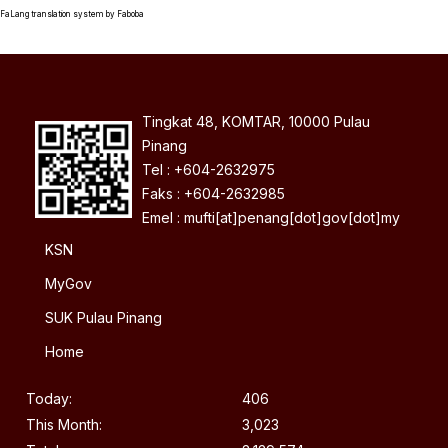
FaLang translation system by Faboba
Tingkat 48, KOMTAR, 10000 Pulau
Pinang
Tel : +604-2632975
Faks : +604-2632985
Emel : mufti[at]penang[dot]gov[dot]my
KSN
MyGov
SUK Pulau Pinang
Home
Today:
406
This Month:
3,023