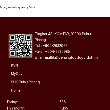
FaLang translation system by Faboba
Tingkat 48, KOMTAR, 10000 Pulau
Pinang
Tel : +604-2632975
Faks : +604-2632985
Emel : mufti[at]penang[dot]gov[dot]my
KSN
MyGov
SUK Pulau Pinang
Home
Today:
536
This Month:
4,165