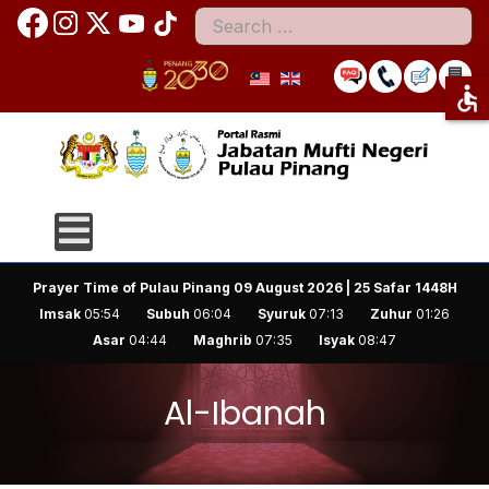
Search
accessible
Prayer Time of Pulau Pinang
09 August 2026 | 25 Safar 1448H
Imsak
05:54
Subuh
06:04
Syuruk
07:13
Zuhur
01:26
Asar
04:44
Maghrib
07:35
Isyak
08:47
Al-Ibanah