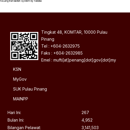
FaLang translation system by Faboba
Tingkat 48, KOMTAR, 10000 Pulau
Pinang
Tel : +604-2632975
Faks : +604-2632985
Emel : mufti[at]penang[dot]gov[dot]my
KSN
MyGov
SUK Pulau Pinang
MAINPP
Hari Ini:
267
Bulan Ini:
4,952
Bilangan Pelawat:
3,141,503