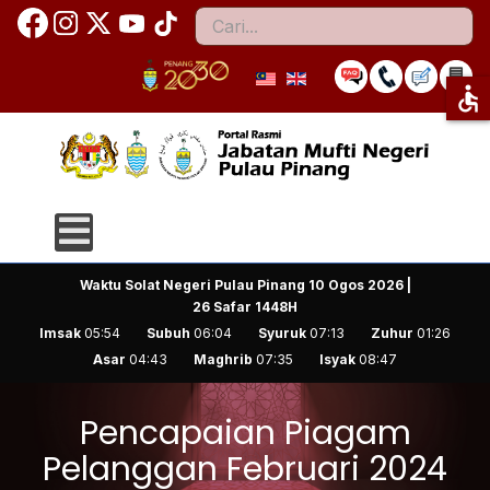
Cari
accessible
Waktu Solat Negeri Pulau Pinang
10 Ogos 2026 |
26 Safar 1448H
Imsak
05:54
Subuh
06:04
Syuruk
07:13
Zuhur
01:26
Asar
04:43
Maghrib
07:35
Isyak
08:47
Pencapaian Piagam
Pelanggan Februari 2024