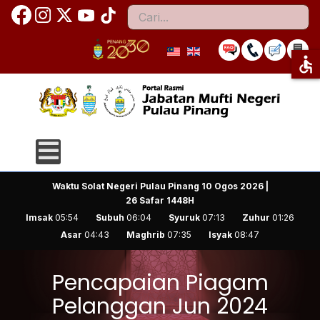
Cari
accessible
Waktu Solat Negeri Pulau Pinang
10 Ogos 2026 |
26 Safar 1448H
Imsak
05:54
Subuh
06:04
Syuruk
07:13
Zuhur
01:26
Asar
04:43
Maghrib
07:35
Isyak
08:47
Pencapaian Piagam
Pelanggan Jun 2024