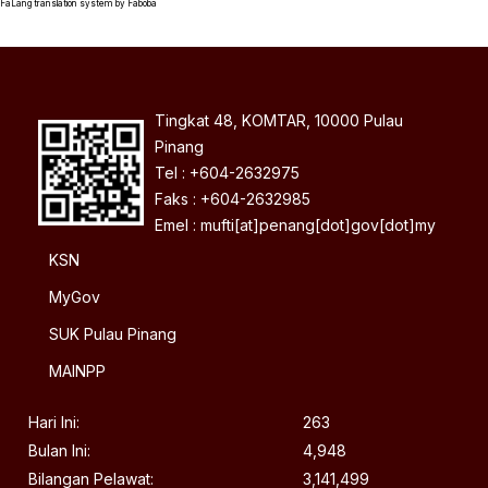
FaLang translation system by Faboba
Tingkat 48, KOMTAR, 10000 Pulau
Pinang
Tel : +604-2632975
Faks : +604-2632985
Emel : mufti[at]penang[dot]gov[dot]my
KSN
MyGov
SUK Pulau Pinang
MAINPP
Hari Ini:
263
Bulan Ini:
4,948
Bilangan Pelawat:
3,141,499