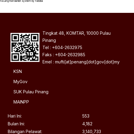
FaLang translation system by Faboba
Tingkat 48, KOMTAR, 10000 Pulau
Pinang
Tel : +604-2632975
Faks : +604-2632985
Emel : mufti[at]penang[dot]gov[dot]my
KSN
MyGov
SUK Pulau Pinang
MAINPP
Hari Ini:
553
Bulan Ini:
4,182
Bilangan Pelawat:
3,140,733