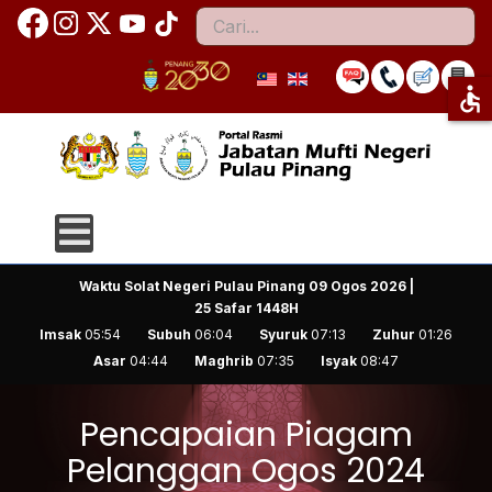
Cari
accessible
Waktu Solat Negeri Pulau Pinang
09 Ogos 2026 |
25 Safar 1448H
Imsak
05:54
Subuh
06:04
Syuruk
07:13
Zuhur
01:26
Asar
04:44
Maghrib
07:35
Isyak
08:47
Pencapaian Piagam
Pelanggan Ogos 2024