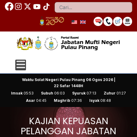
Cari
Waktu Solat Negeri Pulau Pinang
06 Ogos 2026 |
22 Safar 1448H
Imsak
05:53
Subuh
06:03
Syuruk
07:13
Zuhur
01:27
Asar
04:45
Maghrib
07:36
Isyak
08:48
KAJIAN KEPUASAN
PELANGGAN JABATAN