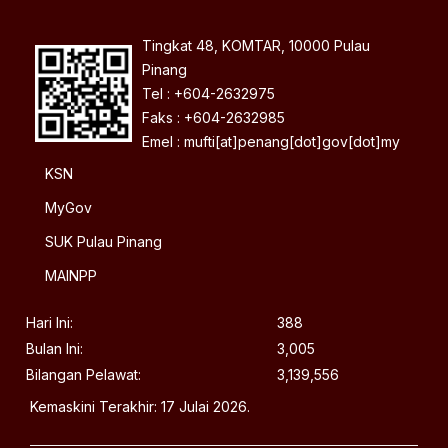
Tingkat 48, KOMTAR, 10000 Pulau
Pinang
Tel : +604-2632975
Faks : +604-2632985
Emel : mufti[at]penang[dot]gov[dot]my
KSN
MyGov
SUK Pulau Pinang
MAINPP
Hari Ini:
388
Bulan Ini:
3,005
Bilangan Pelawat:
3,139,556
Kemaskini Terakhir: 17 Julai 2026.