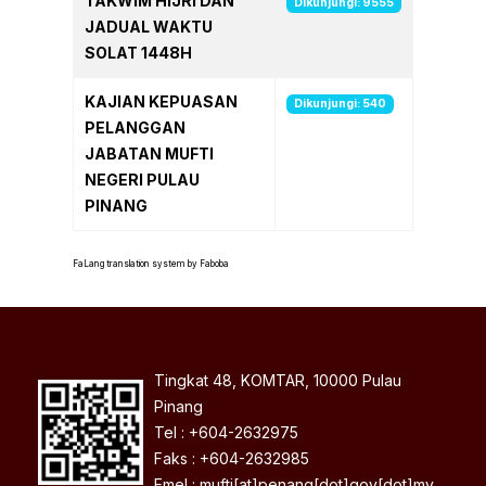
TAKWIM HIJRI DAN
Dikunjungi: 9555
JADUAL WAKTU
SOLAT 1448H
KAJIAN KEPUASAN
Dikunjungi: 540
PELANGGAN
JABATAN MUFTI
NEGERI PULAU
PINANG
FaLang translation system by Faboba
Tingkat 48, KOMTAR, 10000 Pulau
Pinang
Tel : +604-2632975
Faks : +604-2632985
Emel : mufti[at]penang[dot]gov[dot]my