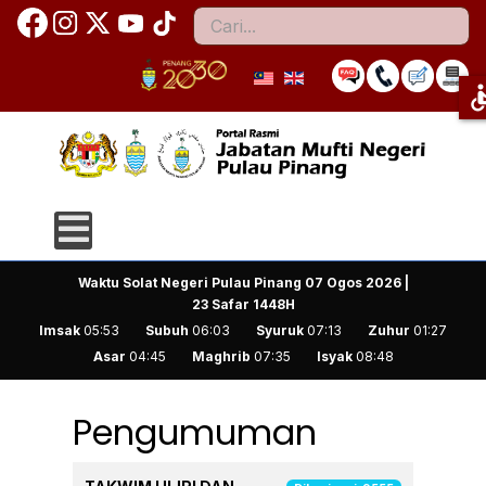
Cari
access
Waktu Solat Negeri Pulau Pinang
07 Ogos 2026 |
23 Safar 1448H
Imsak
05:53
Subuh
06:03
Syuruk
07:13
Zuhur
01:27
Asar
04:45
Maghrib
07:35
Isyak
08:48
Pengumuman
Articles
Tajuk
Dikunjungi